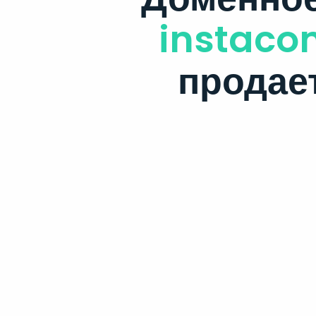
instaco
продае