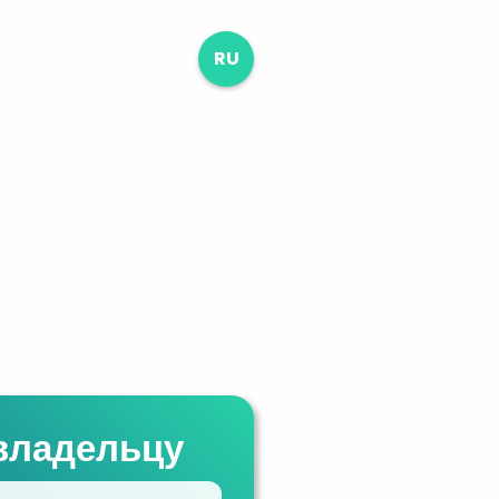
RU
владельцу