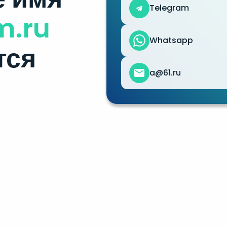
Telegram
m.ru
Whatsapp
тся
a@61.ru