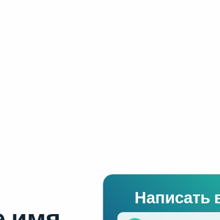
Написать 
 имя